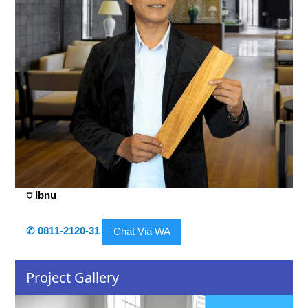
⛉ Ibnu
✆ 0811-2120-31
Chat Via WA
Project Gallery