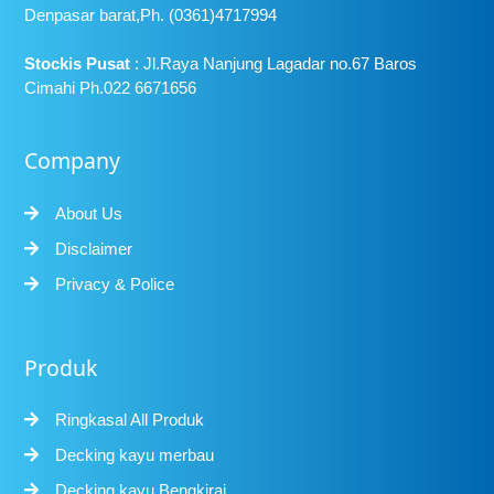
Denpasar barat,Ph. (0361)4717994
Stockis Pusat
: Jl.Raya Nanjung Lagadar no.67 Baros
Cimahi Ph.022 6671656
Company
About Us
Disclaimer
Privacy & Police
Produk
Ringkasal All Produk
Decking kayu merbau
Decking kayu Bengkirai