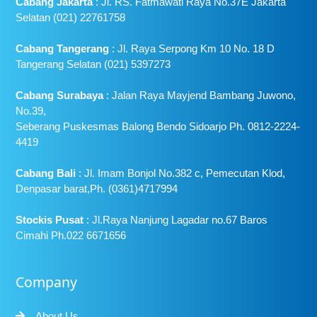
Cabang Jakarta
: Jl. RS. Fatmawati Raya No.37E Jakarta
Selatan (021) 22761758
Cabang Tangerang
: Jl. Raya Serpong Km 10 No. 18 D
Tangerang Selatan (021) 5397273
Cabang Surabaya
: Jalan Raya Mayjend Bambang Juwono,
No.39,
Seberang Puskesmas Balong Bendo Sidoarjo Ph. 0812-2224-
4419
Cabang Bali
: Jl. Imam Bonjol No.382 c, Pemecutan Klod,
Denpasar barat,Ph. (0361)4717994
Stockis Pusat
: Jl.Raya Nanjung Lagadar no.67 Baros
Cimahi Ph.022 6671656
Company
About Us