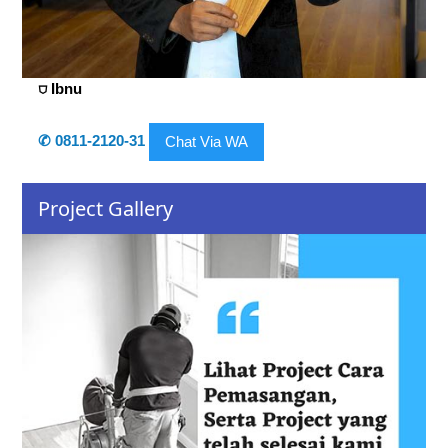
⛉ Ibnu
✆ 0811-2120-31
Chat Via WA
Project Gallery