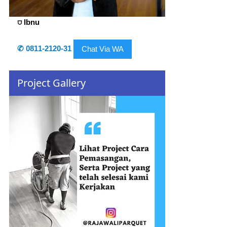
⛉ Ibnu
✆ 0811-2120-31
Chat Via WA
Project Gallery