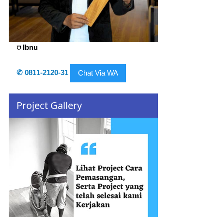
⛉ Ibnu
✆ 0811-2120-31
Chat Via WA
Project Gallery