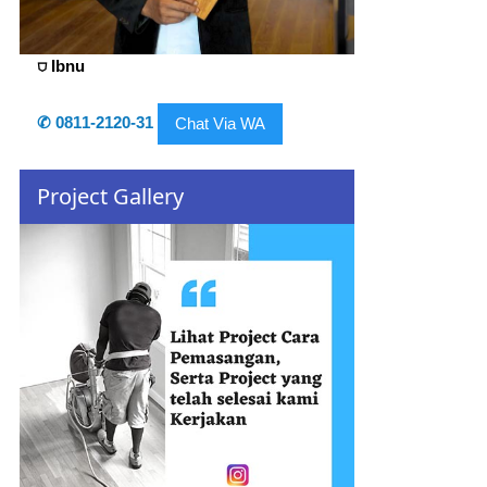
⛉ Ibnu
✆ 0811-2120-31
Chat Via WA
Project Gallery