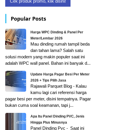
Cek produk promo, klik disini!
Popular Posts
Harga WPC Dinding & Panel Per
Meter/Lembar 2026
Mau dinding rumah tampil beda
dan tahan lama? Salah satu
solusi modern yang makin populer saat ini
adalah WPC wall panel. Bahan ini banyak d...
Update Harga Pagar Besi Per Meter
2026 + Tips Pilih Jasa
Rajawali Parquet Blog - Kalau
kamu lagi cari referensi harga
pagar besi per meter, disini tempatnya. Pagar
bukan cuma soal keamanan, tapi j...
Apa Itu Panel Dinding PVC, Jenis
Hingga Plus Minusnya
Panel Dinding Pvc - Saat ini