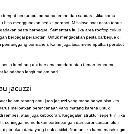
ikan tempat berkumpul bersama teman dan saudara. Jika kamu
amu bisa menggunakan sedikit perabot. Misalnya saat acara tahun
adakan pesta barbeque. Sementara itu jika area rooftop cukup
engan berbagai perabotan. Untuk mengadakan pesta barbeque di
kan pemanggang permanen. Kamu juga bisa menempatkan perabot
ati pesta kembang api bersama saudara atau teman-temanmu.
at keindahan langit malam hari.
au jacuzzi
uat kolam renang atau juga jacuzzi yang mana hanya bisa kita
harus melibatkan perencanaan yang matang karena untuk
di rembes, atau juga kebocoran. Kegagalan struktur seperti ini jika
h, sehingga memerlukan pertimbangan dan perencanaan oleh
ni, diperlukan dana yang tidak sedikit. Namun jika kamu masih ingin