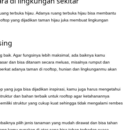
ra di lingkungan sekitar
ruang terbuka hijau. Adanya ruang terbuka hijau bisa membantu
ooftop yang dijadikan taman hijau juka membuat lingkungan
sing
g baik. Agar fungsinya lebih maksimal, ada baiknya kamu
ar dan bisa ditanam secara meluas, misalnya rumput dan
erkat adanya taman di rooftop, hunian dan lingkunganmu akan
 yang juga bisa dijadikan inspirasi, kamu juga harus mengetahui
struktur dan bahan terbaik untuk rooftop agar ketahanannya
miliki struktur yang cukup kuat sehingga tidak mengalami rembes
aiknya pilih jenis tanaman yang mudah dirawat dan bisa tahan
yang kamu gunakan di atas sana bisa tahan terhadap cuaca,