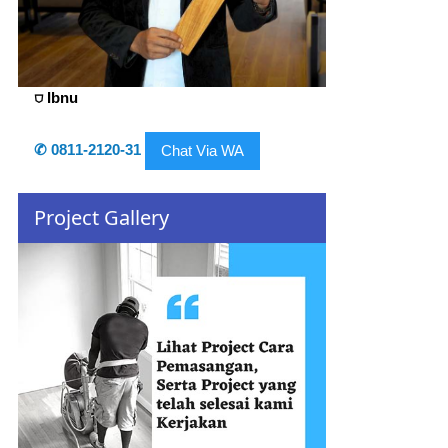
⛉ Ibnu
✆ 0811-2120-31
Chat Via WA
Project Gallery